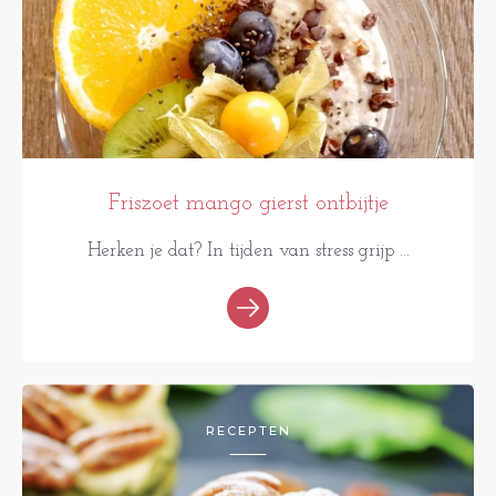
Friszoet mango gierst ontbijtje
Herken je dat? In tijden van stress grijp ...
RECEPTEN