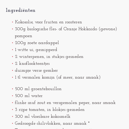
Ingrediënten
Kokosolie, voor fruiten en roosteren
300g biologische fles- of Oranje Hokkaido (gewone)
pompoen
200g zoete aardappel
1 witte ui, gesnipperd
2 winterpenen, in stukjes gesneden
2 knoflookteentjes
duimpje verse gember
1 tl vermalen komijn (of meer, naar smaak)
500 ml groentebouillon
500 ml water
flinke snuf zout en versgemalen peper, naar smaak
3 rijpe tomaten, in blokjes gesneden
300 ml vloeibare kokosmelk
Gedroogde chilivlokken, naar smaak *