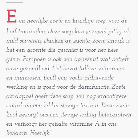
E
en heerlijke zoete en kruidige soep voor de
herfstmaanden. Deze soep kun je zowel pittig als
mild serveren. Dankzij de zachte, zoete smaak is
het een groente die geschikt is voor het hele
gezin. Pompoen is ook een aanwinst wat betreft
onze gezondheid. Het bevat talloze vitaminen
en mineralen, heeft een vocht afdrijvende
werking en is goed voor de darmfunctie. Zoete
aardappel geeft deze soep een nog krachtigere
smaak en een lekker stevige textuur. Deze zoete
knol bezorgt ons een stevige lading bètacaroteen
en verhoogt het gehalte vitamine A in ons
lichaam. Heerlijk!