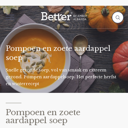
Pompoen en zoete aardappel
soep
Snelle gezonde soep, vol van smaak en extreem
gezond. Pompen aardappelsoep. Het perfecte herfst
en winterrecept
Pompoen en zoete
aardappel soep