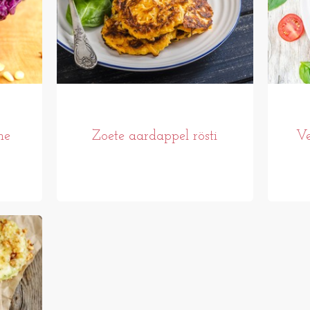
he
Zoete aardappel rösti
Ve