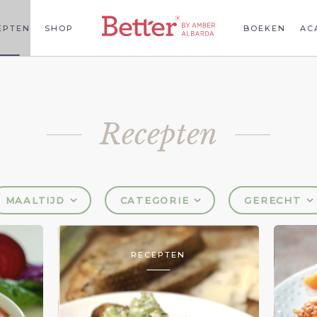
EPTEN
SHOP
BOEKEN
AC
Recepten
MAALTIJD
CATEGORIE
GERECHT
RECEPTEN