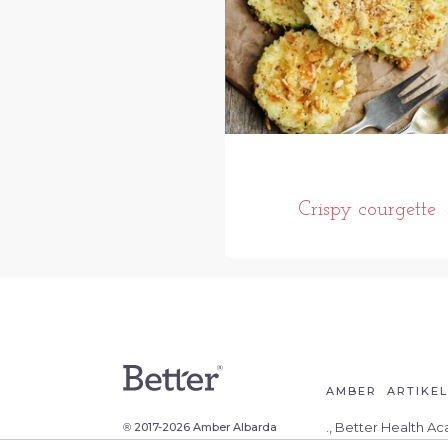
Crispy courgette
AMBER
ARTIKE
., Better Health A
2017-2026 Amber Albarda
®