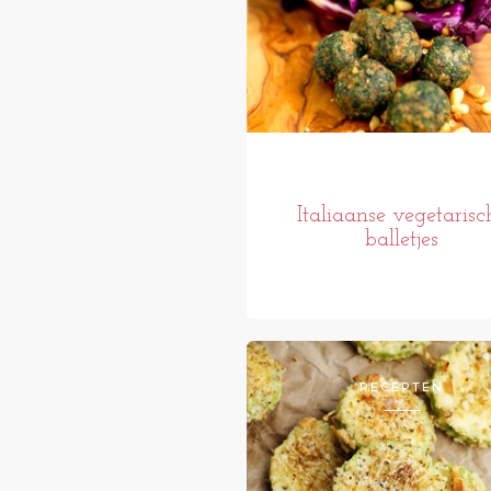
Italiaanse vegetarisc
balletjes
RECEPTEN