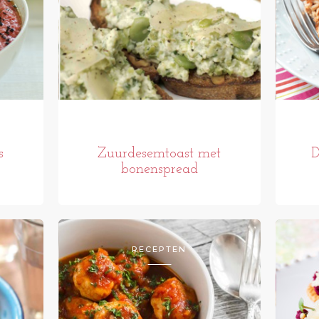
s
Zuurdesemtoast met
D
bonenspread
RECEPTEN