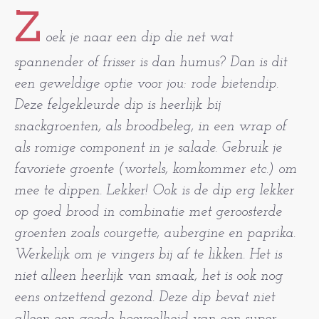
Z
oek je naar een dip die net wat
spannender of frisser is dan humus? Dan is dit
een geweldige optie voor jou: rode bietendip.
Deze felgekleurde dip is heerlijk bij
snackgroenten, als broodbeleg, in een wrap of
als romige component in je salade. Gebruik je
favoriete groente (wortels, komkommer etc.) om
mee te dippen. Lekker! Ook is de dip erg lekker
op goed brood in combinatie met geroosterde
groenten zoals courgette, aubergine en paprika.
Werkelijk om je vingers bij af te likken. Het is
niet alleen heerlijk van smaak, het is ook nog
eens ontzettend gezond. Deze dip bevat niet