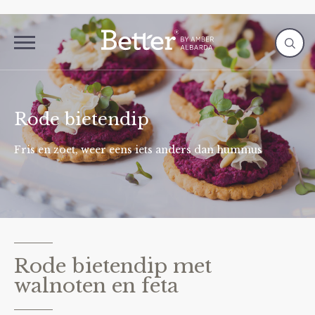
Rode bietendip
Fris en zoet, weer eens iets anders dan hummus
Rode bietendip met
walnoten en feta