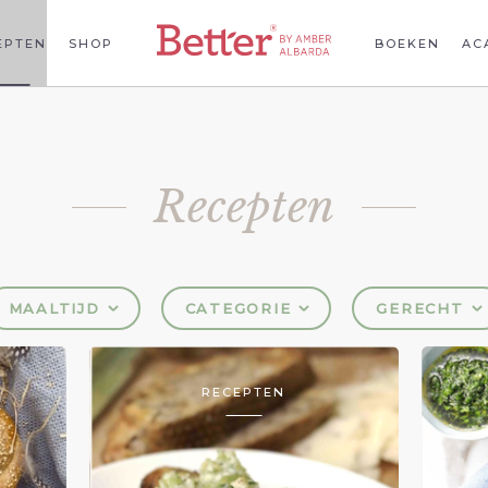
EPTEN
SHOP
BOEKEN
AC
Recepten
MAALTIJD
CATEGORIE
GERECHT
RECEPTEN