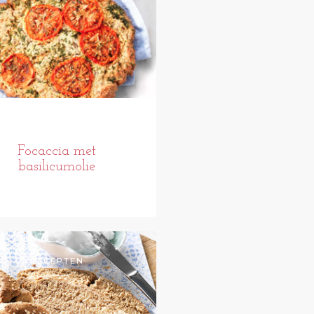
Focaccia met
basilicumolie
RECEPTEN