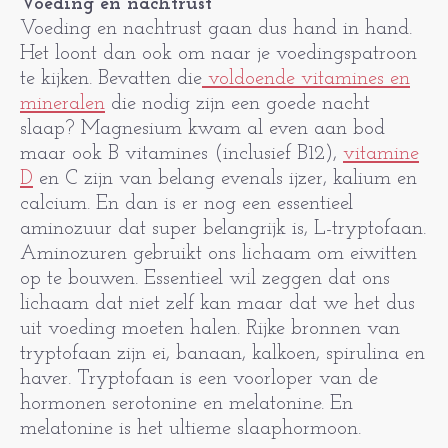
Voeding en nachtrust
Voeding en nachtrust gaan dus hand in hand.
Het loont dan ook om naar je voedingspatroon
te kijken. Bevatten die
voldoende vitamines en
mineralen
die nodig zijn een goede nacht
slaap? Magnesium kwam al even aan bod
maar ook B vitamines (inclusief B12),
vitamine
D
en C zijn van belang evenals ijzer, kalium en
calcium. En dan is er nog een essentieel
aminozuur dat super belangrijk is, L-tryptofaan.
Aminozuren gebruikt ons lichaam om eiwitten
op te bouwen. Essentieel wil zeggen dat ons
lichaam dat niet zelf kan maar dat we het dus
uit voeding moeten halen. Rijke bronnen van
tryptofaan zijn ei, banaan, kalkoen, spirulina en
haver. Tryptofaan is een voorloper van de
hormonen serotonine en melatonine. En
melatonine is het ultieme slaaphormoon.