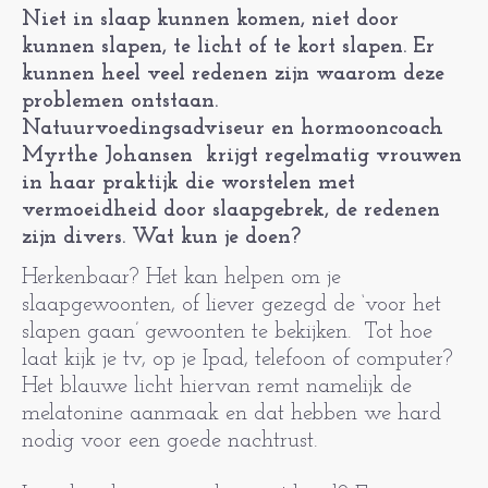
Niet in slaap kunnen komen, niet door
kunnen slapen, te licht of te kort slapen. Er
kunnen heel veel redenen zijn waarom deze
problemen ontstaan.
Natuurvoedingsadviseur en hormooncoach
Myrthe Johansen krijgt regelmatig vrouwen
in haar praktijk die worstelen met
vermoeidheid door slaapgebrek, de redenen
zijn divers. Wat kun je doen?
Herkenbaar? Het kan helpen om je
slaapgewoonten, of liever gezegd de ‘voor het
slapen gaan’ gewoonten te bekijken. Tot hoe
laat kijk je tv, op je Ipad, telefoon of computer?
Het blauwe licht hiervan remt namelijk de
melatonine aanmaak en dat hebben we hard
nodig voor een goede nachtrust.