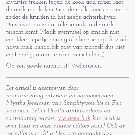
kwartier trekken tegen de kook aan maar laat
de melk niet koken. Giet de melk door een zeefje
zodat de kruiden in het zeefje achterblijven.
Duw even na zodat alle smaak in de melk
terecht komt. Maak eventueel op smaak met
een klein lepeltje honing of ahornsiroop. Ik vind
havermelk behoorlijk zoet van zichzelf dus niet
echt nodig, maar smaken verschillen ;).
Op een goede nachtrust! Welterusten.
Dit artikel is geschreven door
natuurvoedingsadviseur en hormooncoach
Myrthe Johansen van Simplifyyourlife.nl. Een
van onze Better Health ambassadeurs en
contributing editors,
via deze link
kun je alles
over haar en onze andere editors lezen! Ook de
receptfoto’s in dit artikel zijn gemaakt door