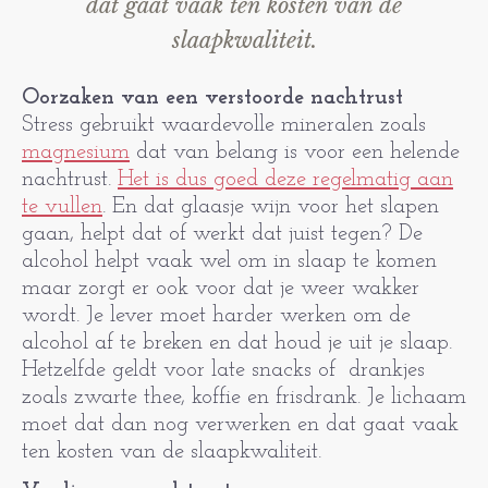
dat gaat vaak ten kosten van de
slaapkwaliteit.
Oorzaken van een verstoorde nachtrust
Stress gebruikt waardevolle mineralen zoals
magnesium
dat van belang is voor een helende
nachtrust.
Het is dus goed deze regelmatig aan
te vullen
. En dat glaasje wijn voor het slapen
gaan, helpt dat of werkt dat juist tegen? De
alcohol helpt vaak wel om in slaap te komen
maar zorgt er ook voor dat je weer wakker
wordt. Je lever moet harder werken om de
alcohol af te breken en dat houd je uit je slaap.
Hetzelfde geldt voor late snacks of drankjes
zoals zwarte thee, koffie en frisdrank. Je lichaam
moet dat dan nog verwerken en dat gaat vaak
ten kosten van de slaapkwaliteit.