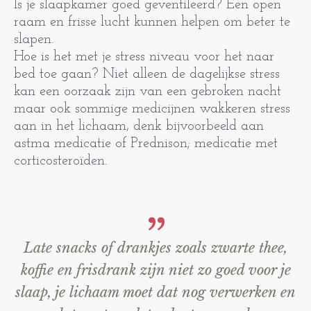
Is je slaapkamer goed geventileerd? Een open
raam en frisse lucht kunnen helpen om beter te
slapen.
Hoe is het met je stress niveau voor het naar
bed toe gaan? Niet alleen de dagelijkse stress
kan een oorzaak zijn van een gebroken nacht
maar ook sommige medicijnen wakkeren stress
aan in het lichaam, denk bijvoorbeeld aan
astma medicatie of Prednison; medicatie met
corticosteroïden.
Late snacks of drankjes zoals zwarte thee,
koffie en frisdrank zijn niet zo goed voor je
slaap, je lichaam moet dat nog verwerken en