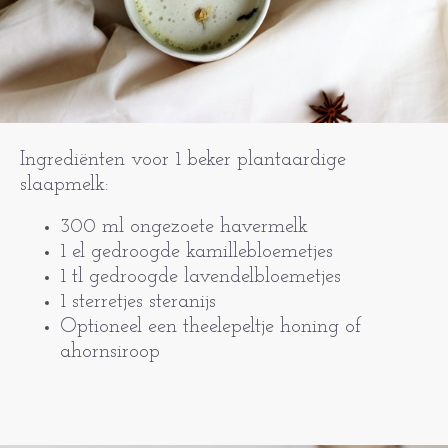
Ingrediënten voor 1 beker plantaardige
slaapmelk:
300 ml ongezoete havermelk
1 el gedroogde kamillebloemetjes
1 tl gedroogde lavendelbloemetjes
1 sterretjes steranijs
Optioneel een theelepeltje honing of
ahornsiroop