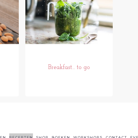
Breakfast... to go
LEN
RECEPTEN
SHOP
BOEKEN
WORKSHOPS
CONTACT
EV