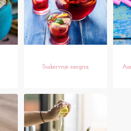
Suikervrije sangria
Aar
RECEPTEN