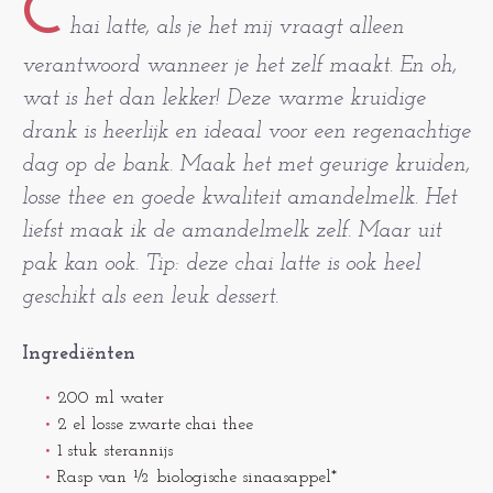
C
hai latte, als je het mij vraagt alleen
verantwoord wanneer je het zelf maakt. En oh,
wat is het dan lekker! Deze warme kruidige
drank is heerlijk en ideaal voor een regenachtige
dag op de bank. Maak het met geurige kruiden,
losse thee en goede kwaliteit amandelmelk. Het
liefst maak ik de amandelmelk zelf. Maar uit
pak kan ook. Tip: deze chai latte is ook heel
geschikt als een leuk dessert.
Ingrediënten
200 ml water
2 el losse zwarte chai thee
1 stuk sterannijs
Rasp van ½ biologische sinaasappel*