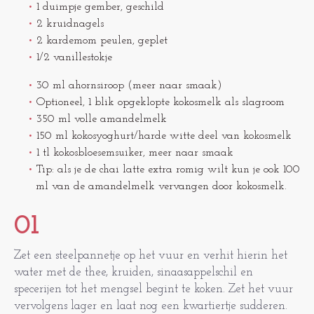
1 duimpje gember, geschild
2 kruidnagels
2 kardemom peulen, geplet
1/2 vanillestokje
30 ml ahornsiroop (meer naar smaak)
Optioneel, 1 blik opgeklopte kokosmelk als slagroom
350 ml volle amandelmelk
150 ml kokosyoghurt/harde witte deel van kokosmelk
1 tl kokosbloesemsuiker, meer naar smaak
Tip: als je de chai latte extra romig wilt kun je ook 100
ml van de amandelmelk vervangen door kokosmelk.
01
Zet een steelpannetje op het vuur en verhit hierin het
water met de thee, kruiden, sinaasappelschil en
specerijen tot het mengsel begint te koken. Zet het vuur
vervolgens lager en laat nog een kwartiertje sudderen.