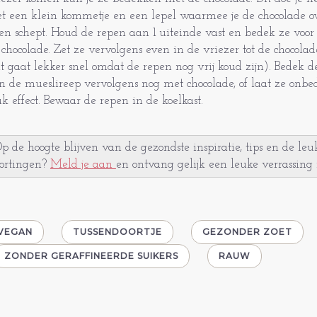
t een klein kommetje en een lepel waarmee je de chocolade o
en schept. Houd de repen aan 1 uiteinde vast en bedek ze voor
 chocolade. Zet ze vervolgens even in de vriezer tot de chocolad
it gaat lekker snel omdat de repen nog vrij koud zijn). Bedek de
n de mueslireep vervolgens nog met chocolade, of laat ze onbe
uk effect. Bewaar de repen in de koelkast.
p de hoogte blijven van de gezondste inspiratie, tips en de leu
ortingen?
Meld je aan
en ontvang gelijk een leuke verrassing 
VEGAN
TUSSENDOORTJE
GEZONDER ZOET
ZONDER GERAFFINEERDE SUIKERS
RAUW