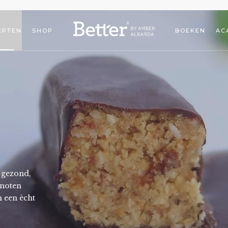
EPTEN
SHOP
BOEKEN
AC
 gezond,
 noten
 een ècht