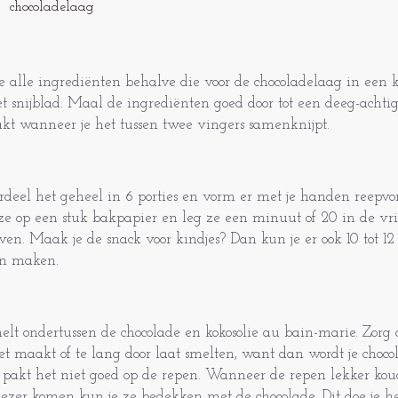
chocoladelaag
e alle ingrediënten behalve die voor de chocoladelaag in ee
t snijblad. Maal de ingrediënten goed door tot een deeg-achti
akt wanneer je het tussen twee vingers samenknijpt.
rdeel het geheel in 6 porties en vorm er met je handen reepv
ze op een stuk bakpapier en leg ze een minuut of 20 in de vri
ijven. Maak je de snack voor kindjes? Dan kun je er ook 10 tot 1
n maken.
elt ondertussen de chocolade en kokosolie au bain-marie. Zorg d
et maakt of te lang door laat smelten, want dan wordt je choco
 pakt het niet goed op de repen. Wanneer de repen lekker kou
iezer komen kun je ze bedekken met de chocolade. Dit doe je he