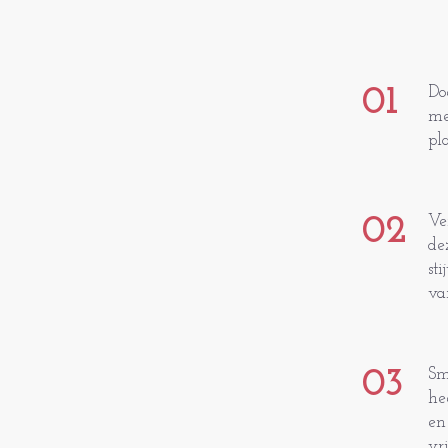
01
Do
me
pl
02
Ve
de
st
va
03
Sm
he
en
vr