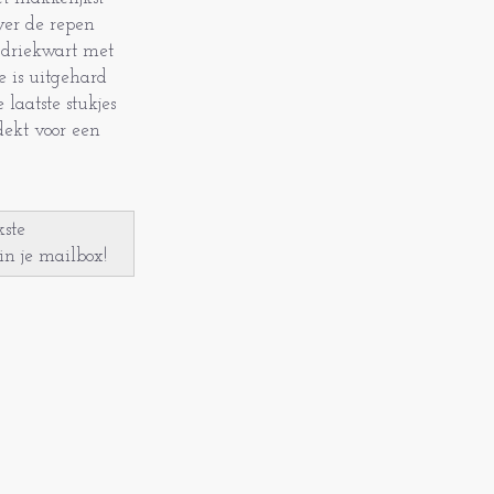
ver de repen
 driekwart met
e is uitgehard
 laatste stukjes
dekt voor een
kste
in je mailbox!