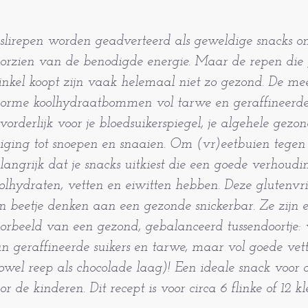
slirepen worden geadverteerd als geweldige snacks om
orzien van de benodigde energie. Maar de repen die j
nkel koopt zijn vaak helemaal niet zo gezond. De mee
orme koolhydraatbommen vol tarwe en geraffineerde 
vorderlijk voor je bloedsuikerspiegel, je algehele gezon
iging tot snoepen en snaaien. Om (vr)eetbuien tegen 
langrijk dat je snacks uitkiest die een goede verhoudi
olhydraten, vetten en eiwitten hebben. Deze glutenvr
n beetje denken aan een gezonde snickerbar. Ze zijn e
orbeeld van een gezond, gebalanceerd tussendoortje: v
n geraffineerde suikers en tarwe, maar vol goede vet
owel reep als chocolade laag)! Een ideale snack voor
or de kinderen. Dit recept is voor circa 6 flinke of 12 k