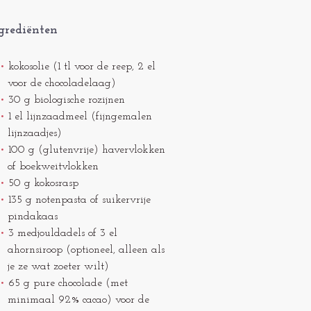
grediënten
kokosolie (1 tl voor de reep, 2 el
voor de chocoladelaag)
30 g biologische rozijnen
1 el lijnzaadmeel (fijngemalen
lijnzaadjes)
100 g (glutenvrije) havervlokken
of boekweitvlokken
50 g kokosrasp
135 g notenpasta of suikervrije
pindakaas
3 medjouldadels of 3 el
ahornsiroop (optioneel, alleen als
je ze wat zoeter wilt)
65 g pure chocolade (met
minimaal 92% cacao) voor de