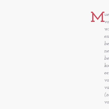
M
ue
vo
wi
en
be
ne
be
ko
ee
vo
va
(z
vo