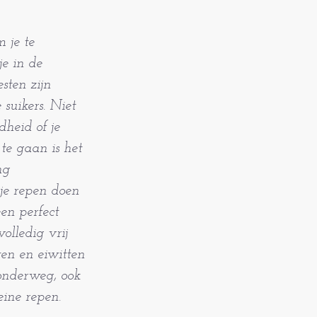
 je te
e in de
sten zijn
suikers. Niet
dheid of je
te gaan is het
ng
ije repen doen
en perfect
olledig vrij
ten en eiwitten
 onderweg, ook
leine repen.