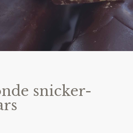
nde snicker-
ars