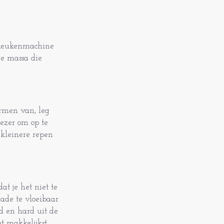
n keukenmachine
ge massa die
ormen van, leg
ezer om op te
2 kleinere repen
at je het niet te
lade te vloeibaar
d en hard uit de
t makkelijkst