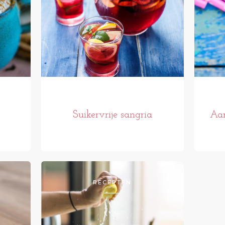
Suikervrije sangria
Aar
RECEPTEN