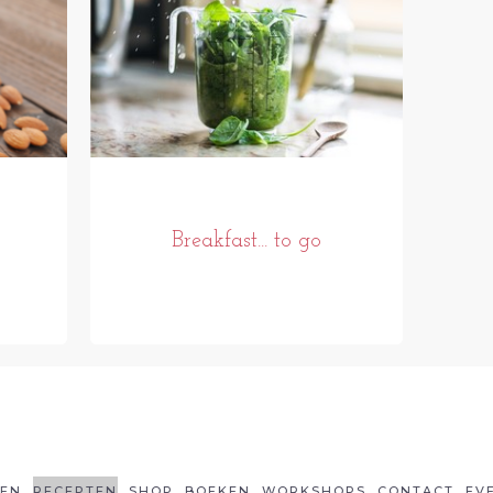
Breakfast... to go
LEN
RECEPTEN
SHOP
BOEKEN
WORKSHOPS
CONTACT
EV