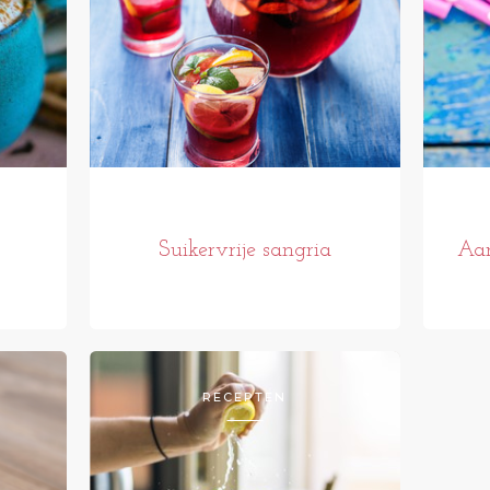
Suikervrije sangria
Aar
RECEPTEN