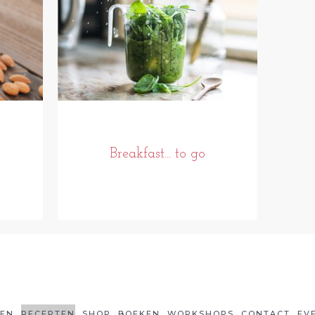
Breakfast... to go
LEN
RECEPTEN
SHOP
BOEKEN
WORKSHOPS
CONTACT
EV