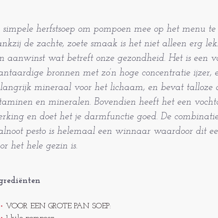
 simpele herfstsoep om pompoen mee op het menu te 
nkzij de zachte, zoete smaak is het niet alleen erg l
n aanwinst wat betreft onze gezondheid. Het is een 
antaardige bronnen met zo’n hoge concentratie ijzer, 
langrijk mineraal voor het lichaam, en bevat talloze
taminen en mineralen. Bovendien heeft het een vocht
rking en doet het je darmfunctie goed. De combinati
lnoot pesto is helemaal een winnaar waardoor dit ee
or het hele gezin is.
grediënten
VOOR EEN GROTE PAN SOEP: