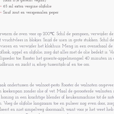
(dan is je gerecht vegan)
65 ml extra vergine olijfolie
Snuf zout en versgemalen peper
rwarm de oven voor op 200℃. Schil de pompoen, verwijder de p
t vruchtvlees in blokjes. Snijd de uien in grote stukken. Schil de
 vieren en verwijder het klokhuis. Meng in een ovenschaal de
oflook, appel en olijfolie; zorg dat alles met de olie bedekt is. V
ilipoeder toe. Rooster het groente-appelmengsel 40 minuten in 
udbruin en zacht is, schep tussentijds af en toe om.
ak ondertussen de walnoot-pesto: Rooster de walnoten ongeve
n koekenpan zonder olie of vet. Maal de geroosterde walnoten 
 honing in een krachtige blender of keukenmachine tot de not
jn. Voeg de olijfolie langzaam toe en pulseer nog even door, zorg
lseert en niet simpelweg doormaalt, want voor je het weet heb 