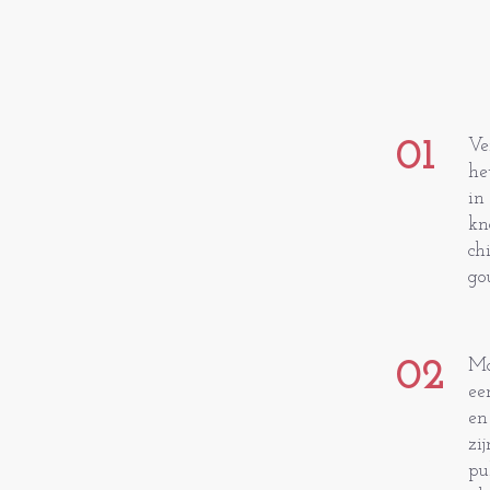
01
Ve
he
in
kn
ch
go
02
Ma
ee
en
zi
pu