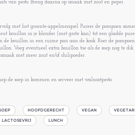
aats van pesto. Breng daarna op smaak met zout en peper.
rvolg met het groente-appelmengsel: Pureer de pompoen same
heut bouillon in je blender (met grote kan) tot een gladde puree
n de bouillon in een ruime pan aan de kook. Roer de pompoen
uillon. Voeg eventueel extra bouillon toe als de soep nog te dik 
 smaak met meer zout en/of chilipoeder.
hep de soep in kommen en serveer met walnootpesto.
SOEP
HOOFDGERECHT
VEGAN
VEGETAR
LACTOSEVRIJ
LUNCH