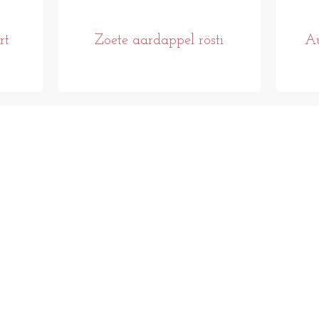
rt
Zoete aardappel rösti
Au