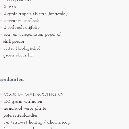
1 kilo pompoen
2 uien
2 grote appels (Elstar, Jonagold)
3 teentjes knoflook
2 eetlepels olijfolie
zout en versgemalen peper of
chilipoeder
1 liter (biologische)
groentebouillon
grediënten
VOOR DE WALNOOTPESTO:
100 gram walnoten
handjevol verse platte
peterselieblaadjes
1 el (rauwe) honing / ahornsiroop