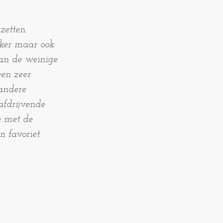
zetten.
ekker maar ook
van de weinige
een zeer
 andere
afdrijvende
e met de
n favoriet