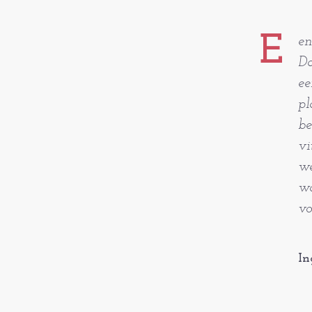
E
en
Da
ee
pl
be
vi
we
wa
vo
In