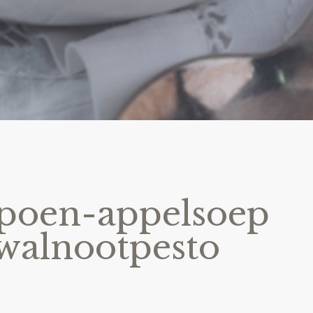
oen-appelsoep
walnootpesto