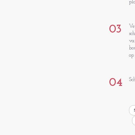
pl
03
Ve
sc
va
bo
op
04
Sc