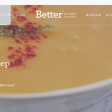
EPTEN
SHOP
BOEKEN
AC
oep
iet voor