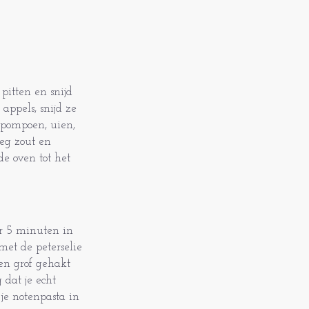
itten en snijd
 appels, snijd ze
 pompoen, uien,
oeg zout en
de oven tot het
er 5 minuten in
met de peterselie
en grof gehakt
 dat je echt
je notenpasta in