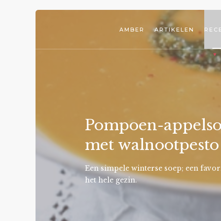
AMBER
ARTIKELEN
REC
Pompoen-appels
met walnootpesto
Een simpele winterse soep; een favor
het hele gezin.