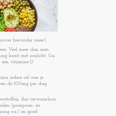
arover hieronder meer).
teem. Veel meer dan men
ing komt met zonlicht. Ga
m een vitamine-D
ijna iedere cel van je
boven de 100mg per dag
bouwstoffen, dus verwaarloos
, zaden (pompoen- en
aring e.a.) en goed