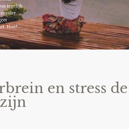
s tegelijk
n, zonder
geet
et. Hoe?
rbrein en stress de
 zijn