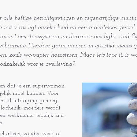
r alle heftige berichtgevingen en tegenstrijdige meni
rona-virus ligt onzekerheid en een machteloos gevoel o
tiveert ons stresssysteem en daarmee ons fight- and fl
chanisme. Hierdoor gaan mensen in crisistijd ineens 
en, zoals wc-papier hamsteren. Maar lets face it, is w
odzakelijk voor je overleving?
ben dat je een superwoman
egelijk moet kunnen. Voor
en al uitdaging genoeg.
lachelijk: moeders wordt
n werknemer tegelijk zijn.
m.
el alleen, zonder werk of