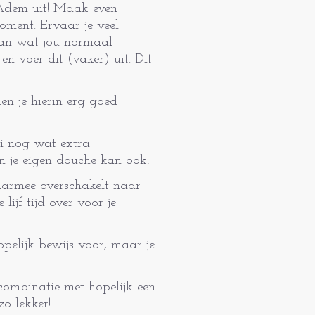
 Adem uit! Maak even
moment. Ervaar je veel
aan wat jou normaal
n voer dit (vaker) uit. Dit
nen je hierin erg goed
ooi nog wat extra
 je eigen douche kan ook!
 daarmee overschakelt naar
lijf tijd over voor je
pelijk bewijs voor, maar je
 combinatie met hopelijk een
o lekker!