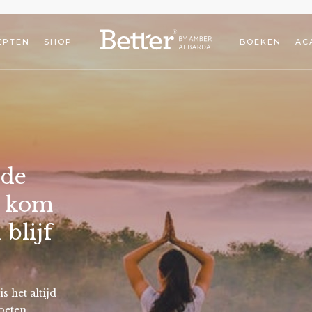
EPTEN
SHOP
BOEKEN
AC
 de
o kom
 blijf
s het altijd
oeten