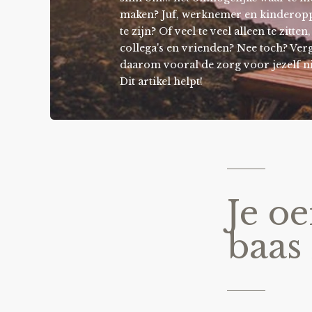
maken? Juf, werknemer en kinderoppa
te zijn? Of veel te veel alleen te zitte
collega's en vrienden? Nee toch? Ver
daarom vooral de zorg voor jezelf ni
Dit artikel helpt!
Je oe
baas