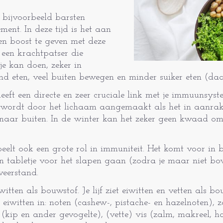
 bijvoorbeeld barsten
ent. In deze tijd is het aan
en boost te geven met deze
 een krachtpatser die
je kan doen, zeker in
d eten, veel buiten bewegen en minder suiker eten (da
eft een directe en zeer cruciale link met je immuunsys
 wordt door het lichaam aangemaakt als het in aanrak
naar buiten. In de winter kan het zeker geen kwaad o
eelt ook een grote rol in immuniteit. Het komt voor in b
n tabletje voor het slapen gaan (zodra je maar niet 
 weerstand.
witten als bouwstof. Je lijf ziet eiwitten en vetten als 
dt eiwitten in: noten (cashew-, pistache- en hazelnoten)
 (kip en ander gevogelte), (vette) vis (zalm, makreel, h