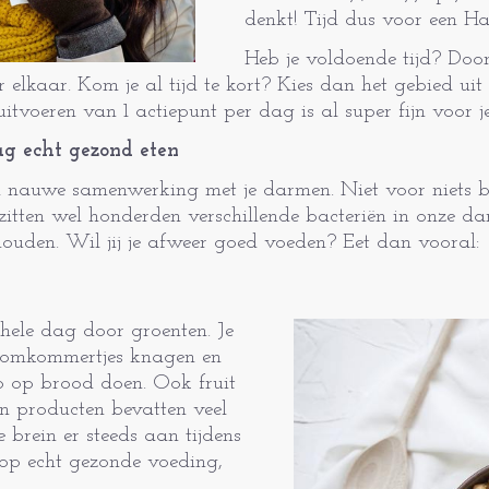
denkt! Tijd dus voor een H
Heb je voldoende tijd? Doo
elkaar. Kom je al tijd te kort? Kies dan het gebied uit
itvoeren van 1 actiepunt per dag is al super fijn voor je 
ag echt gezond eten
n nauwe samenwerking met je darmen. Niet voor niets 
zitten wel honderden verschillende bacteriën in onze d
uden. Wil jij je afweer goed voeden? Eet dan vooral:
 hele dag door groenten. Je
 komkommertjes knagen en
o op brood doen. Ook fruit
en producten bevatten veel
e brein er steeds aan tijdens
op echt gezonde voeding,