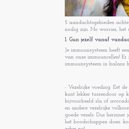
5 aandachtsgebieden achter 
nodig zijn. No worries, het u
1. Gun jezelf vanaf vanda
Je immuunsysteem heeft ee
van onze immuuncellen! Er 
immuunsysteem in balans ho
- Vezelrijke voeding. Eet de
kunt lekker tussendoor op
bijvoorbeeld sla of avocad
en andere vezelrijke volkor
goede vezels. Dus herinner j
het boodschappen doen: ko
zeker nu!