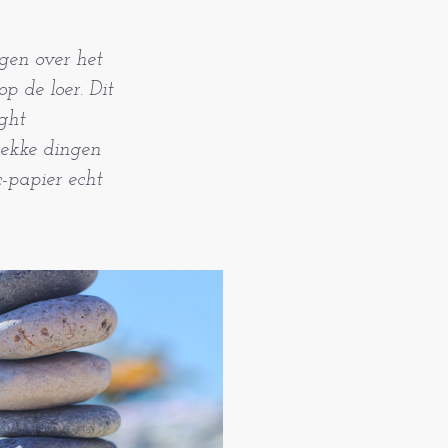
ngen over het
p de loer. Dit
ight
gekke dingen
c-papier echt