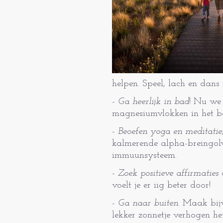
helpen. Speel, lach en dans 
-
Ga heerlijk in bad
! Nu we 
magnesiumvlokken in het b
-
Beoefen yoga en meditatie
kalmerende alpha-breingolven.
immuunsysteem.
-
Zoek positieve affirmaties
d
voelt je er iig beter door!
-
Ga naar buiten
. Maak bijv
lekker zonnetje verhogen he