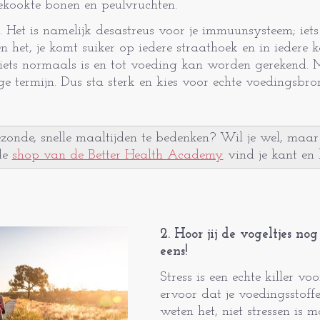
ekookte bonen en peulvruchten.
. Het is namelijk desastreus voor je immuunsysteem; iets 
het, je komt suiker op iedere straathoek en in iedere 
iets normaals is en tot voeding kan worden gerekend. M
ge termijn. Dus sta sterk en kies voor echte voedingsbro
ezonde, snelle maaltijden te bedenken? Wil je wel, maa
de
shop van de Better Health Academy
vind je kant en 
2. Hoor jij de vogeltjes no
eens!
Stress is een echte killer vo
ervoor dat je voedingsstof
weten het, niet stressen is 