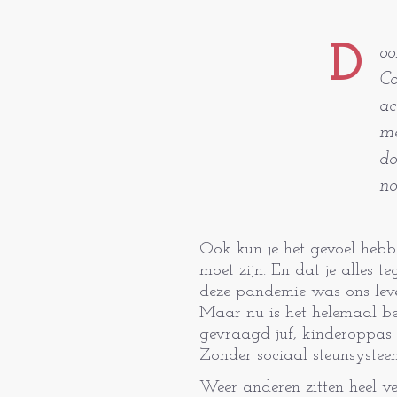
D
oo
Co
ac
me
do
no
Ook kun je het gevoel heb
moet zijn. En dat je alles t
deze pandemie was ons lev
Maar nu is het helemaal be
gevraagd juf, kinderoppas è
Zonder sociaal steunsystee
Weer anderen zitten heel ve