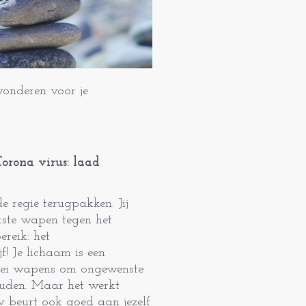
wonderen voor je
rona virus: laad
de regie terugpakken. Jij
kste wapen tegen het
reik: het
f! Je lichaam is een
rlei wapens om ongewenste
ouden. Maar het werkt
ouw beurt ook goed aan jezelf