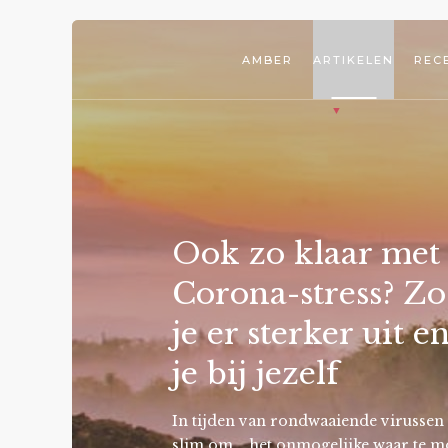
AMBER
ARTIKELEN
REC
Ook zo klaar met
Corona-stress? Z
je er sterker uit en
je bij jezelf
In tijden van rondwaaiende virussen i
slim om... het onmogelijke waar te m