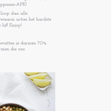
appiness-APK!
rloop dan alle
 waarin acties het hardste
lijf! Enjoy!
bevatten je darmen 70%
armen die ons