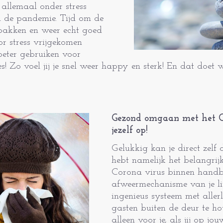
 allemaal onder stress
n de pandemie. Tijd om de
e pakken en weer echt goed
or stress vrijgekomen
 beter gebruiken voor
! Zo voel jij je snel weer happy en sterk! En dat doet 
Gezond omgaan met het Co
jezelf op!
Gelukkig kan je direct zelf 
hebt namelijk het belangrij
Corona virus binnen handbe
afweermechanisme van je lij
ingenieus systeem met alle
gasten buiten de deur te h
alleen voor je, als jij op j