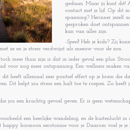
gedaan. Maar jij kunt dit!
contact met je lijf. Op dit 
spanning? Herinner jezelf 
gesproken doet ontspannen e
kan van alles zijn:
-
Speel
! Heb je kids? Zij kun
met ze en je stress verdwijnt als sneeuw voor de zon.
toch meer thuis zijn is dat in ieder geval een plus. Str
ad voor nog meer ontspanning. Een wellness maken van
; dit heeft allemaal zeer positief effect op je brein die
 Dit helpt jou stress een halt toe te roepen. Zo heeft je 
ie jou een krachtig gevoel geven. Er is geen wetenschap
oorbeeld een heerlijke wandeling, en de buitenlucht in
t happy hormoon serotonine voor je. Daarom voel je je z