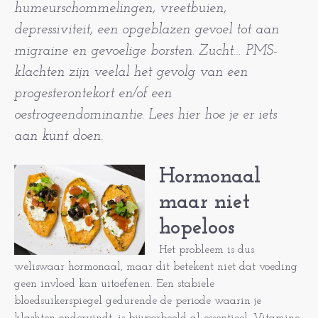
humeurschommelingen, vreetbuien,
depressiviteit, een opgeblazen gevoel tot aan
migraine en gevoelige borsten. Zucht… PMS-
klachten zijn veelal het gevolg van een
progesterontekort en/of een
oestrogeendominantie. Lees hier hoe je er iets
aan kunt doen.
Hormonaal
maar niet
hopeloos
Het probleem is dus
weliswaar hormonaal, maar dit betekent niet dat voeding
geen invloed kan uitoefenen. Een stabiele
bloedsuikerspiegel gedurende de periode waarin je