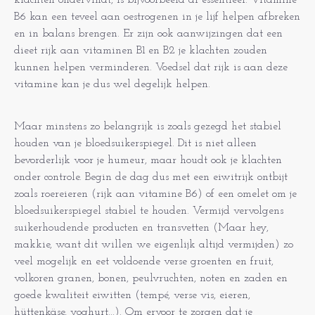
klachten ondervindt, is bijvoorbeeld al essentieel. Vitamine
B6 kan een teveel aan oestrogenen in je lijf helpen afbreken
en in balans brengen. Er zijn ook aanwijzingen dat een
dieet rijk aan vitaminen B1 en B2 je klachten zouden
kunnen helpen verminderen. Voedsel dat rijk is aan deze
vitamine kan je dus wel degelijk helpen.
Maar minstens zo belangrijk is zoals gezegd het stabiel
houden van je bloedsuikerspiegel. Dit is niet alleen
bevorderlijk voor je humeur, maar houdt ook je klachten
onder controle. Begin de dag dus met een eiwitrijk ontbijt
zoals roereieren (rijk aan vitamine B6) of een omelet om je
bloedsuikerspiegel stabiel te houden. Vermijd vervolgens
suikerhoudende producten en transvetten (Maar hey,
makkie, want dit willen we eigenlijk altijd vermijden) zo
veel mogelijk en eet voldoende verse groenten en fruit,
volkoren granen, bonen, peulvruchten, noten en zaden en
goede kwaliteit eiwitten (tempé, verse vis, eieren,
hüttenkäse, yoghurt...). Om ervoor te zorgen dat je