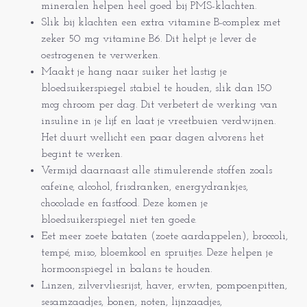
mineralen helpen heel goed bij PMS-klachten.
Slik bij klachten een extra vitamine B-complex met
zeker 50 mg vitamine B6. Dit helpt je lever de
oestrogenen te verwerken.
Maakt je hang naar suiker het lastig je
bloedsuikerspiegel stabiel te houden, slik dan 150
mcg chroom per dag. Dit verbetert de werking van
insuline in je lijf en laat je vreetbuien verdwijnen.
Het duurt wellicht een paar dagen alvorens het
begint te werken.
Vermijd daarnaast alle stimulerende stoffen zoals
cafeïne, alcohol, frisdranken, energydrankjes,
chocolade en fastfood. Deze komen je
bloedsuikerspiegel niet ten goede.
Eet meer zoete bataten (zoete aardappelen), broccoli,
tempé, miso, bloemkool en spruitjes. Deze helpen je
hormoonspiegel in balans te houden.
Linzen, zilvervliesrijst, haver, erwten, pompoenpitten,
sesamzaadjes, bonen, noten, lijnzaadjes,