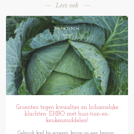
Lees ook
PRAKTISCH
Groenten tegen kwaaltjes en lichamelijke
klachten: EHBO met huis-tuin-en-
keukenmiddelen!
Gebruik kool bij eczeem, kauw op een braam...