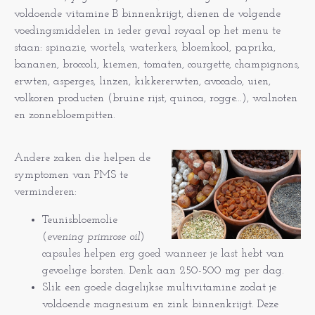
voldoende vitamine B binnenkrijgt, dienen de volgende
voedingsmiddelen in ieder geval royaal op het menu te
staan: spinazie, wortels, waterkers, bloemkool, paprika,
bananen, broccoli, kiemen, tomaten, courgette, champignons,
erwten, asperges, linzen, kikkererwten, avocado, uien,
volkoren producten (bruine rijst, quinoa, rogge...), walnoten
en zonnebloempitten.
Andere zaken die helpen de
symptomen van PMS te
verminderen:
Teunisbloemolie
(
evening primrose oil
)
capsules helpen erg goed wanneer je last hebt van
gevoelige borsten. Denk aan 250-500 mg per dag.
Slik een goede dagelijkse multivitamine zodat je
voldoende magnesium en zink binnenkrijgt. Deze