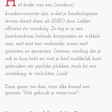
H
et leuke van een (modern)
kruidenvrouwtje zijn, is dat je boodschappen
tevens dienst doen als EHBO doos. Lekker
efficiënt én voordelig. Zo leg je in een
handomdraai helende kompressen en wikkels
aan, niet met een verbandje, maar met
groenten en specerijen. Gewoon voeding die jij
ook in huis hebt en wat je heel makkelijk kunt
gebruiken om pijnlijke plekken, zoals bij een
ontsteking, te verlichten. Leuk!
Daar gaan we dan, voor elke kwaal een
groente. Wat gebruik je waarvoor?