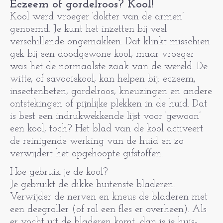
Eczeem of gordelroos? Kool!
Kool werd vroeger ‘dokter van de armen’
genoemd. Je kunt het inzetten bij veel
verschillende ongemakken. Dat klinkt misschien
gek bij een doodgewone kool, maar vroeger
was het de normaalste zaak van de wereld. De
witte, of savooiekool, kan helpen bij: eczeem,
insectenbeten, gordelroos, kneuzingen en andere
ontstekingen of pijnlijke plekken in de huid. Dat
is best een indrukwekkende lijst voor ‘gewoon’
een kool, toch? Het blad van de kool activeert
de reinigende werking van de huid en zo
verwijdert het opgehoopte gifstoffen.
Hoe gebruik je de kool?
Je gebruikt de dikke buitenste bladeren.
Verwijder de nerven en kneus de bladeren met
een deegroller (of rol een fles er overheen). Als
er vocht uit de bladeren komt, dan is je huis-