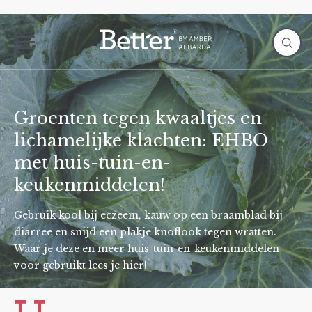
Groenten tegen kwaaltjes en
lichamelijke klachten: EHBO
met huis-tuin-en-
keukenmiddelen!
Gebruik kool bij eczeem, kauw op een braamblad bij
diarree en snijd een plakje knoflook tegen wratten.
Waar je deze en meer huis-tuin-en-keukenmiddelen
voor gebruikt lees je hier!