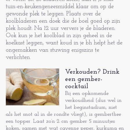
tuin-en-keukengeneesmiddel klaar om op de
gewonde plek te leggen. Plaats over de
koolbladeren een doek die de boel goed op zijn
plek houdt. Na 12 uur ververs je de bladeren.
Ook kun je het koolblad in zijn geheel in de
koelkast leggen, want koud in je bh helpt het de
ongemakken van stuwing enigszins te
verlichten.
Verkouden? Drink
een gember-
cocktail
Bij een opkomende
verkoudheid (dus wel in
het beginstadium, niet
als het snot al in de rondte vliegt), is gemberthee
een topper. Laat zo’n 2 cm gember 5 minuutjes
koken, samen met wat cayenne peper, kurkuma en