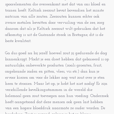
spoorelementen die overeenkomt met dat van ons bloed en
tranen heeft. Keltisch zeezout bevat bovendien het minste
natrium van alle zouten. Zeezouten kunnen echter ook
zware metalen bevatten door vervuiling van de zee, zorg
daarom dat als je Keltisch zeezout wilt gebruiken dat het
afkomstig is uit de Guérande streek in Bretagne, dit is de
beste kwaliteit.
Ga dus goed na bij jezelf hoeveel zout jij gedurende de dag
binnenkrijgt. Mocht je een dieet hebben dat gebaseerd is op
natuurlijke, onbewerkte producten (zoals groenten, fruit,
ongebrande zaden en pitten, vlees, vis etc.) dan kun je
ervoor kiezen om voor de lekker nog wat zout over je eten
heen te strooien. Maar let op, je hebt het niet nodig! Er zijn
verschillende bevolkingsstammen in de wereld die
helemaal geen zout toevoegen aan hun voeding. Onderzoek
heeft aangetoond dat deze mensen ook geen last hebben
van een hogere bloeddruk naarmate ze ouder worden. De