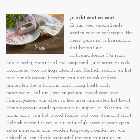
Je hebt zout en zout
Er zijn veel verschillende
soorten zout te verkrijgen. Het
meest gebruikt is keukenzout
dat bestaat uit
natriumchloride. Natrium
heb je nodig, maar is al snel ongezond. Juist natrium is de
boosdoener voor de hoge bloeddruk. Keltisch zeezout en het
roze himalayazout bevatten van nature ook andere
mineralen die je lichaam hard nodig heeft, zoals
magnesium, kalium, ijzer en jodium. Hoe dieper roze
Himalayazout van kleur is, hoe meer mineralen het bevat.
Himalayazout wordt gewonnen in mijnen in Pakistan. De
naam komt van het woord
Halliet
wat voor steenzout staat.
Keltisch zeezout is een puur natuurlijk zeezout waar geen
extra mineralen aan worden toegevoegd omdat het van
zichzelf al een ideale samenstelling van mineralen en