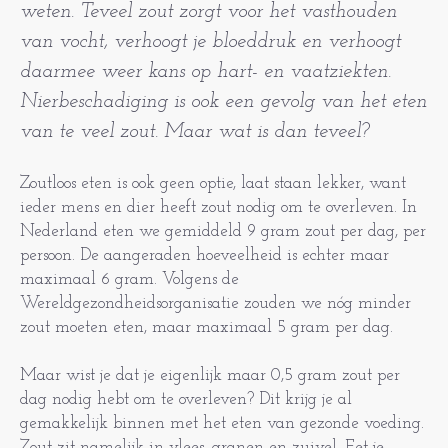
weten. Teveel zout zorgt voor het vasthouden
van vocht, verhoogt je bloeddruk en verhoogt
daarmee weer kans op hart- en vaatziekten.
Nierbeschadiging is ook een gevolg van het eten
van te veel zout. Maar wat is dan teveel?
Zoutloos eten is ook geen optie, laat staan lekker, want
ieder mens en dier heeft zout nodig om te overleven. In
Nederland eten we gemiddeld 9 gram zout per dag, per
persoon. De aangeraden hoeveelheid is echter maar
maximaal 6 gram. Volgens de
Wereldgezondheidsorganisatie zouden we nóg minder
zout moeten eten, maar maximaal 5 gram per dag.
Maar wist je dat je eigenlijk maar 0,5 gram zout per
dag nodig hebt om te overleven? Dit krijg je al
gemakkelijk binnen met het eten van gezonde voeding.
Zout zit namelijk in vlees, granen en zuivel. Eet je