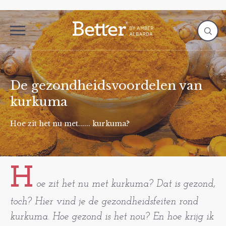
De gezondheidsvoordelen van
kurkuma
Hoe zit het nu met...... kurkuma?
H
oe zit het nu met kurkuma? Dat is gezond,
toch? Hier vind je de gezondheidsfeiten rond
kurkuma. Hoe gezond is het nou? En hoe krijg ik