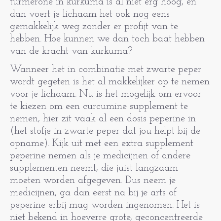
turmerone in kurkuma is al niet erg hoog, en
dan voert je lichaam het ook nog eens
gemakkelijk weg zonder er profijt van te
hebben. Hoe kunnen we dan toch baat hebben
van de kracht van kurkuma?
Wanneer het in combinatie met zwarte peper
wordt gegeten is het al makkelijker op te nemen
voor je lichaam. Nu is het mogelijk om ervoor
te kiezen om een curcumine supplement te
nemen, hier zit vaak al een dosis peperine in
(het stofje in zwarte peper dat jou helpt bij de
opname). Kijk uit met een extra supplement
peperine nemen als je medicijnen of andere
supplementen neemt, die juist langzaam
moeten worden afgegeven. Dus neem je
medicijnen, ga dan eerst na bij je arts of
peperine erbij mag worden ingenomen. Het is
niet bekend in hoeverre grote, geconcentreerde