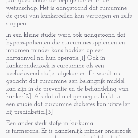
jaar goed onder de loep genomen in de
wetenschap. Het is aangetoond dat curcumine
de groei van kankercellen kan vertragen en zelfs
stoppen.
In een kleine studie werd ook aangetoond dat
bypass-patiënten die curcuminesupplementen
innamen minder kans hadden op een
hartaanval na hun operatie.[1] Ook in
kankeronderzoek is curcumine als een
veelbelovend stofje uitgekomen. Er wordt nu
gedacht dat curcumine een belangrijk middel
kan zijn in de preventie en de behandeling van
kanker[2].
Als dat al niet genoeg is, blijkt uit
een studie dat curcumine diabetes kan uitstellen
bij prediabetici.[3]
Een ander sterk stofje in kurkuma
is turmerone
.
Er is aanzienlijk minder onderzoek