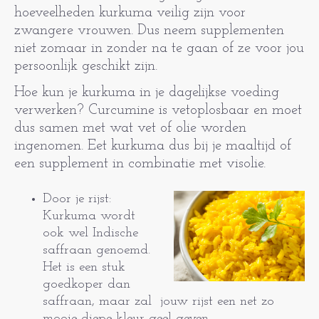
hoeveelheden kurkuma veilig zijn voor
zwangere vrouwen. Dus neem supplementen
niet zomaar in zonder na te gaan of ze voor jou
persoonlijk geschikt zijn.
Hoe kun je kurkuma in je dagelijkse voeding
verwerken? Curcumine is vetoplosbaar en moet
dus samen met wat vet of olie worden
ingenomen. Eet kurkuma dus bij je maaltijd of
een supplement in combinatie met visolie.
Door je rijst:
Kurkuma wordt
ook wel Indische
saffraan genoemd.
Het is een stuk
goedkoper dan
saffraan, maar zal jouw rijst een net zo
mooie diepe kleur geel geven.