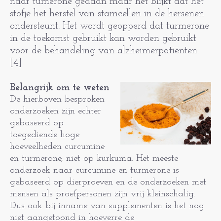
naar tumerone gedaan maar het blijkt dat het
stofje het herstel van stamcellen in de hersenen
ondersteunt. Het wordt geopperd dat turmerone
in de toekomst gebruikt kan worden gebruikt
voor de behandeling van alzheimerpatiënten.
[4]
Belangrijk om te weten
De hierboven besproken
onderzoeken zijn echter
gebaseerd op
toegediende hoge
hoeveelheden curcumine
en turmerone, niet op kurkuma. Het meeste
onderzoek naar curcumine en turmerone is
gebaseerd op dierproeven en de onderzoeken met
mensen als proefpersonen zijn vrij kleinschalig.
Dus ook bij inname van supplementen is het nog
niet aangetoond in hoeverre de