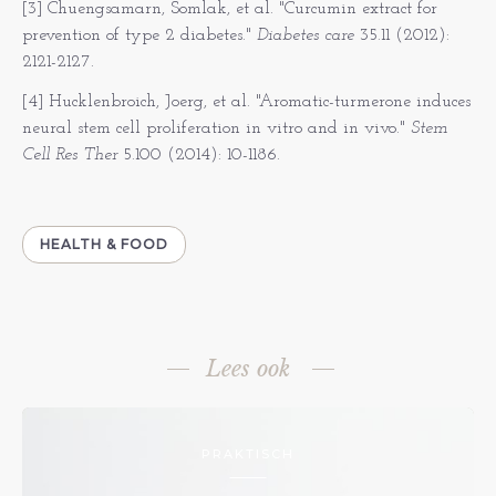
[3] Chuengsamarn, Somlak, et al. "Curcumin extract for
prevention of type 2 diabetes."
Diabetes care
35.11 (2012):
2121-2127.
[4] Hucklenbroich, Joerg, et al. "Aromatic-turmerone induces
neural stem cell proliferation in vitro and in vivo."
Stem
Cell Res Ther
5.100 (2014): 10-1186.
HEALTH & FOOD
Lees ook
PRAKTISCH