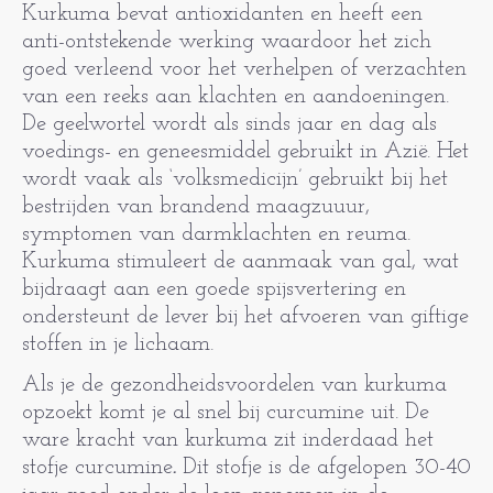
Kurkuma bevat antioxidanten en heeft een
anti-ontstekende werking waardoor het zich
goed verleend voor het verhelpen of verzachten
van een reeks aan klachten en aandoeningen.
De geelwortel wordt als sinds jaar en dag als
voedings- en geneesmiddel gebruikt in Azië. Het
wordt vaak als ‘volksmedicijn’ gebruikt bij het
bestrijden van brandend maagzuuur,
symptomen van darmklachten en reuma.
Kurkuma stimuleert de aanmaak van gal, wat
bijdraagt aan een goede spijsvertering en
ondersteunt de lever bij het afvoeren van giftige
stoffen in je lichaam.
Als je de gezondheidsvoordelen van kurkuma
opzoekt komt je al snel bij curcumine uit. De
ware kracht van kurkuma zit inderdaad het
stofje curcumine
.
Dit stofje is de afgelopen 30-40