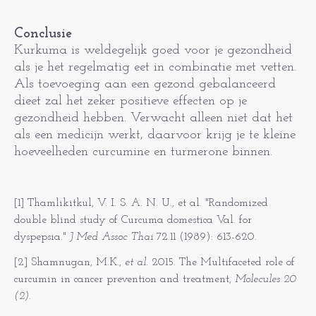
Conclusie
Kurkuma is weldegelijk goed voor je gezondheid
als je het regelmatig eet in combinatie met vetten.
Als toevoeging aan een gezond gebalanceerd
dieet zal het zeker positieve effecten op je
gezondheid hebben. Verwacht alleen niet dat het
als een medicijn werkt, daarvoor krijg je te kleine
hoeveelheden curcumine en turmerone binnen.
[1] Thamlikitkul, V. I. S. A. N. U., et al. "Randomized
double blind study of Curcuma domestica Val. for
dyspepsia."
J Med Assoc Thai
72.11 (1989): 613-620.
[2] Shamnugan, M.K.,
et al.
2015. The Multifaceted role of
curcumin in cancer prevention and treatment,
Molecules 20
(2).