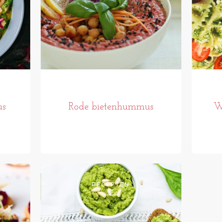
us
Rode bietenhummus
W
RECEPTEN