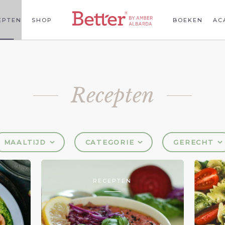
EPTEN
SHOP
BOEKEN
AC
Recepten
MAALTIJD
CATEGORIE
GERECHT
RECEPTEN