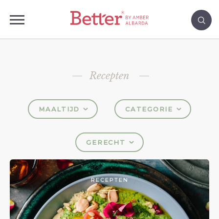
Recepten
MAALTIJD
CATEGORIE
GERECHT
RECEPTEN