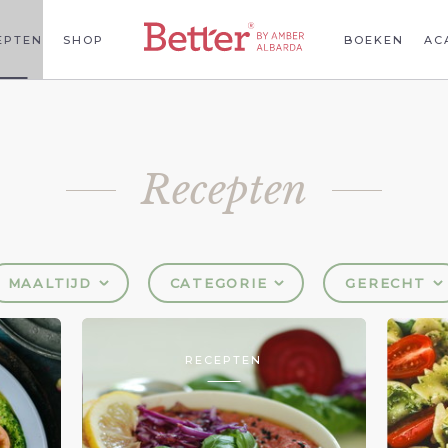
EPTEN
SHOP
BOEKEN
AC
Recepten
MAALTIJD
CATEGORIE
GERECHT
RECEPTEN