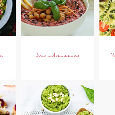
us
Rode bietenhummus
W
RECEPTEN