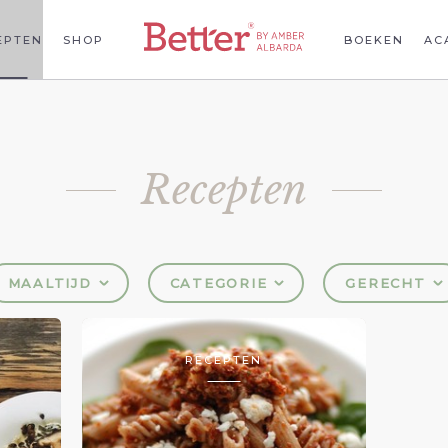
EPTEN
SHOP
BOEKEN
AC
Recepten
MAALTIJD
CATEGORIE
GERECHT
RECEPTEN