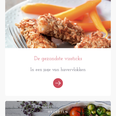
De gezondste vissticks
In een jasje van havervlokken
RECEPTEN