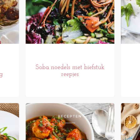
Soba noedels met biefstuk
g
reepjes
RECEPTEN