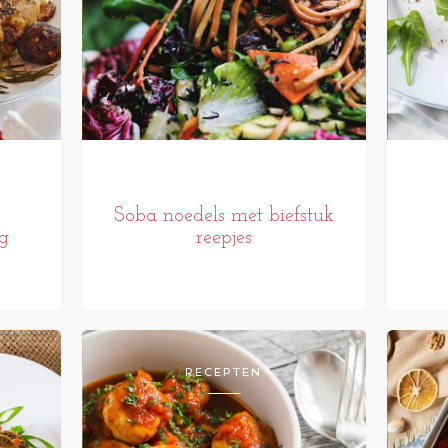
Soba noedels met biefstuk
g
reepjes
RECEPTEN