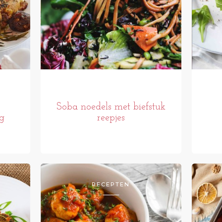
Soba noedels met biefstuk
g
reepjes
RECEPTEN