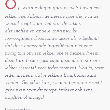
O
p warme dagen gaat er niets boven een
lekker ijsje. Alleen... de meeste ijsjes die je in de
winkel koopt staan bol van de suiker,
kleurstoffen en andere onwenselijke
toevoegingen. Doodzonde, zeker als je bedenkt
dat deze ongezonde ingrediënten niet eens
nodig zijn om een lekker ijsje te maken. Neem
deze frambozen ijsjes: supergezond en extreem
lekker. Geschikt voor ieder moment. Nou ja, voor
ieder moment dat je lekkere frambozen kunt
vinden. Gelukkig kun je iedere bevroren vrucht
gebruiken voor dit recept. Probeer ook eens
aardbei, of mango!