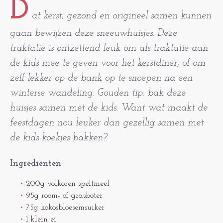
D
at kerst, gezond en origineel samen kunnen
gaan bewijzen deze sneeuwhuisjes. Deze
traktatie is ontzettend leuk om als traktatie aan
de kids mee te geven voor het kerstdiner, of om
zelf lekker op de bank op te snoepen na een
winterse wandeling. Gouden tip: bak deze
huisjes samen met de kids. Want wat maakt de
feestdagen nou leuker dan gezellig samen met
de kids koekjes bakken?
Ingrediënten
200g volkoren speltmeel
95g room- of grasboter
75g kokosbloesemsuiker
1 klein ei