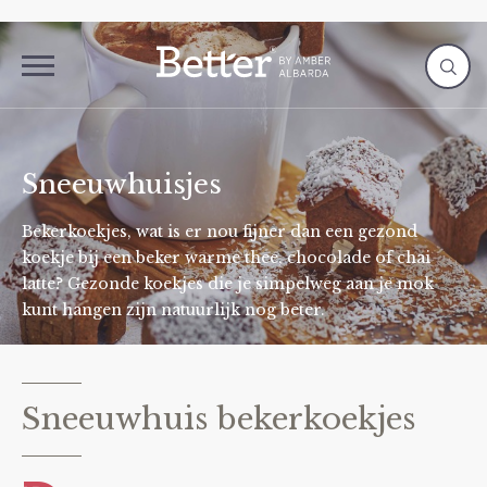
Sneeuwhuisjes
Bekerkoekjes, wat is er nou fijner dan een gezond
koekje bij een beker warme thee, chocolade of chai
latte? Gezonde koekjes die je simpelweg aan je mok
kunt hangen zijn natuurlijk nog beter.
Sneeuwhuis bekerkoekjes