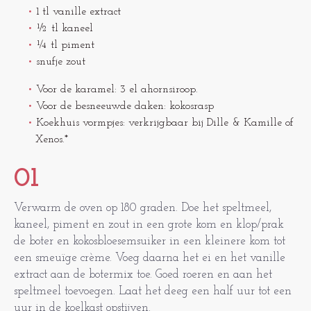
1 tl vanille extract
½ tl kaneel
¼ tl piment
snufje zout
Voor de karamel: 3 el ahornsiroop.
Voor de besneeuwde daken: kokosrasp
Koekhuis vormpjes: verkrijgbaar bij Dille & Kamille of
Xenos.*
01
Verwarm de oven op 180 graden. Doe het speltmeel,
kaneel, piment en zout in een grote kom en klop/prak
de boter en kokosbloesemsuiker in een kleinere kom tot
een smeuïge crème. Voeg daarna het ei en het vanille
extract aan de botermix toe. Goed roeren en aan het
speltmeel toevoegen. Laat het deeg een half uur tot een
uur in de koelkast opstijven.