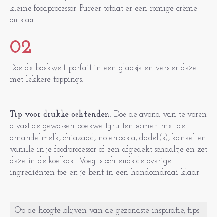
kleine foodprocessor. Pureer totdat er een romige crème
ontstaat.
02
Doe de boekweit parfait in een glaasje en versier deze
met lekkere toppings.
Tip voor drukke ochtenden
:
Doe de avond van te voren
alvast de gewassen boekweitgrutten samen met de
amandelmelk, chiazaad, notenpasta, dadel(s), kaneel en
vanille in je foodprocessor of een afgedekt schaaltje en zet
deze in de koelkast. Voeg ’s ochtends de overige
ingrediënten toe en je bent in een handomdraai klaar.
Op de hoogte blijven van de gezondste inspiratie, tips