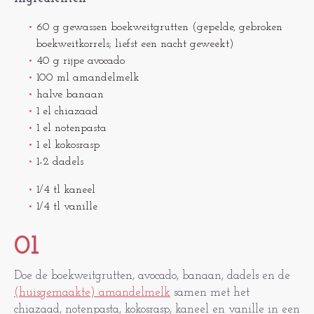
60 g gewassen boekweitgrutten (gepelde, gebroken
boekweitkorrels; liefst een nacht geweekt)
40 g rijpe avocado
100 ml amandelmelk
halve banaan
1 el chiazaad
1 el notenpasta
1 el kokosrasp
1-2 dadels
1/4 tl kaneel
1/4 tl vanille
01
Doe de boekweitgrutten, avocado, banaan, dadels en de
(huisgemaakte) amandelmelk
samen met het
chiazaad, notenpasta, kokosrasp, kaneel en vanille in een