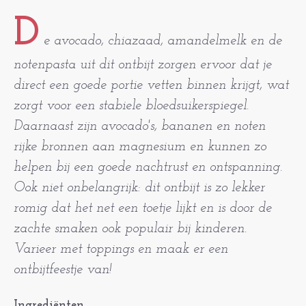
D
e avocado, chiazaad, amandelmelk en de
notenpasta uit dit ontbijt zorgen ervoor dat je
direct een goede portie vetten binnen krijgt, wat
zorgt voor een stabiele bloedsuikerspiegel.
Daarnaast zijn avocado's, bananen en noten
rijke bronnen aan magnesium en kunnen zo
helpen bij een goede nachtrust en ontspanning.
Ook niet onbelangrijk: dit ontbijt is zo lekker
romig dat het net een toetje lijkt en is door de
zachte smaken ook populair bij kinderen.
Varieer met toppings en maak er een
ontbijtfeestje van!
Ingrediënten