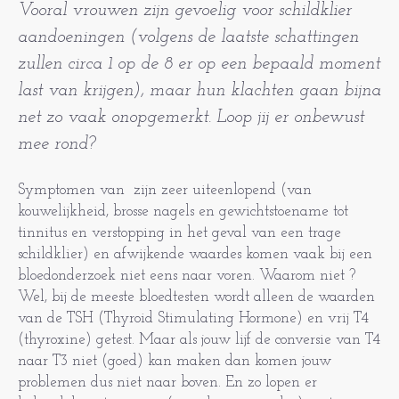
Vooral vrouwen zijn gevoelig voor schildklier
aandoeningen (volgens de laatste schattingen
zullen circa 1 op de 8 er op een bepaald moment
last van krijgen), maar hun klachten gaan bijna
net zo vaak onopgemerkt. Loop jij er onbewust
mee rond?
Symptomen van zijn zeer uiteenlopend (van
kouwelijkheid, brosse nagels en gewichtstoename tot
tinnitus en verstopping in het geval van een trage
schildklier) en afwijkende waardes komen vaak bij een
bloedonderzoek niet eens naar voren. Waarom niet ?
Wel, bij de meeste bloedtesten wordt alleen de waarden
van de TSH (Thyroid Stimulating Hormone) en vrij T4
(thyroxine) getest. Maar als jouw lijf de conversie van T4
naar T3 niet (goed) kan maken dan komen jouw
problemen dus niet naar boven. En zo lopen er