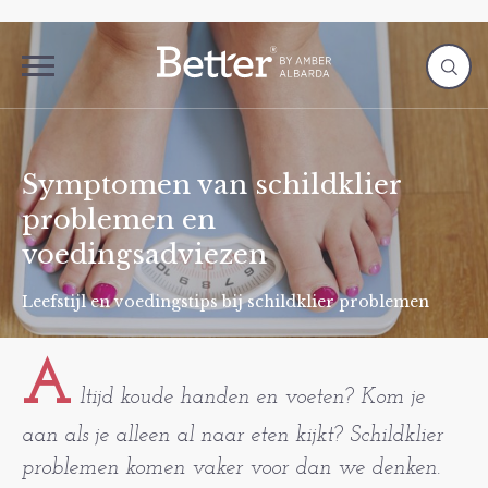
Symptomen van schildklier
problemen en
voedingsadviezen
Leefstijl en voedingstips bij schildklier problemen
A
ltijd koude handen en voeten? Kom je
aan als je alleen al naar eten kijkt? Schildklier
problemen komen vaker voor dan we denken.