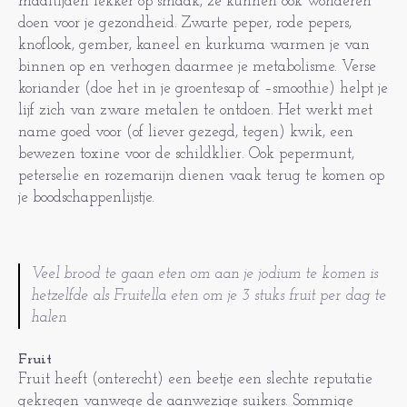
maaltijden lekker op smaak, ze kunnen ook wonderen
doen voor je gezondheid. Zwarte peper, rode pepers,
knoflook, gember, kaneel en kurkuma warmen je van
binnen op en verhogen daarmee je metabolisme. Verse
koriander (doe het in je groentesap of –smoothie) helpt je
lijf zich van zware metalen te ontdoen. Het werkt met
name goed voor (of liever gezegd, tegen) kwik, een
bewezen toxine voor de schildklier. Ook pepermunt,
peterselie en rozemarijn dienen vaak terug te komen op
je boodschappenlijstje.
Veel brood te gaan eten om aan je jodium te komen is
hetzelfde als Fruitella eten om je 3 stuks fruit per dag te
halen
Fruit
Fruit heeft (onterecht) een beetje een slechte reputatie
gekregen vanwege de aanwezige suikers. Sommige