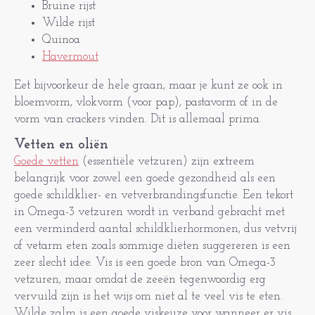
Bruine rijst
Wilde rijst
Quinoa
Havermout
Eet bijvoorkeur de hele graan, maar je kunt ze ook in
bloemvorm, vlokvorm (voor pap), pastavorm of in de
vorm van crackers vinden. Dit is allemaal prima.
Vetten en oliën
Goede vetten
(essentiële vetzuren) zijn extreem
belangrijk voor zowel een goede gezondheid als een
goede schildklier- en vetverbrandingsfunctie. Een tekort
in Omega-3 vetzuren wordt in verband gebracht met
een verminderd aantal schildklierhormonen, dus vetvrij
of vetarm eten zoals sommige diëten suggereren is een
zeer slecht idee. Vis is een goede bron van Omega-3
vetzuren, maar omdat de zeeën tegenwoordig erg
vervuild zijn is het wijs om niet al te veel vis te eten.
Wilde zalm is een goede viskeuze voor wanneer er vis