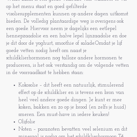
op het menu staat en goed gefilterde
visoliesupplementen kunnen op andere dagen uitkomst
bieden. De volledig plantaardige weg is overigens ook
een goede. Hiervoor neem je dagelijks een eetlepel
hennepzaadolie en een halve lepel lijnzaadolie en doe
je dit door de yoghurt, smoothie of salade.Omdat je lijf
goede vetten nodig heeft om naast je
schildklierhormonen nog talloze andere hormonen te
produceren, is het ook verstandig om de volgende vetten
in de voorraadkast te hebben staan:
Kokosolie – dit heeft een natuurlijk, stimulerend
effect op de schildklier en is tevens een bron van
heel veel andere goede dingen. Je kunt er mee
koken, bakken en zo op je brood (en zelfs je huid)
smeren. Een must-have in iedere keuken!
Olijfolie
Noten – paranoten bevatten veel selenium en dit
mineraal is nodig om het schildklierhormoon T4