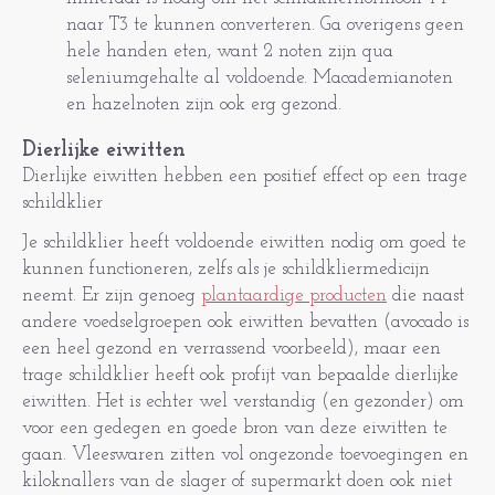
naar T3 te kunnen converteren. Ga overigens geen
hele handen eten, want 2 noten zijn qua
seleniumgehalte al voldoende. Macademianoten
en hazelnoten zijn ook erg gezond.
Dierlijke eiwitten
Dierlijke eiwitten hebben een positief effect op een trage
schildklier
Je schildklier heeft voldoende eiwitten nodig om goed te
kunnen functioneren, zelfs als je schildkliermedicijn
neemt. Er zijn genoeg
plantaardige producten
die naast
andere voedselgroepen ook eiwitten bevatten (avocado is
een heel gezond en verrassend voorbeeld), maar een
trage schildklier heeft ook profijt van bepaalde dierlijke
eiwitten. Het is echter wel verstandig (en gezonder) om
voor een gedegen en goede bron van deze eiwitten te
gaan. Vleeswaren zitten vol ongezonde toevoegingen en
kiloknallers van de slager of supermarkt doen ook niet