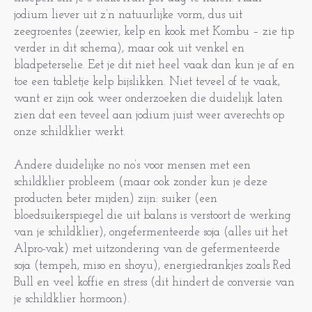
jodium liever uit z’n natuurlijke vorm, dus uit
zeegroentes (zeewier, kelp en kook met Kombu – zie tip
verder in dit schema), maar ook uit venkel en
bladpeterselie. Eet je dit niet heel vaak dan kun je af en
toe een tabletje kelp bijslikken. Niet teveel of te vaak,
want er zijn ook weer onderzoeken die duidelijk laten
zien dat een teveel aan jodium juist weer averechts op
onze schildklier werkt.
Andere duidelijke no no’s voor mensen met een
schildklier probleem (maar ook zonder kun je deze
producten beter mijden) zijn: suiker (een
bloedsuikerspiegel die uit balans is verstoort de werking
van je schildklier), ongefermenteerde soja (alles uit het
Alpro-vak) met uitzondering van de gefermenteerde
soja (tempeh, miso en shoyu), energiedrankjes zoals Red
Bull en veel koffie en stress (dit hindert de conversie van
je schildklier hormoon).