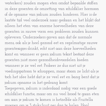
waterkers) zouden mogen eten omdat bepaalde stoffen
in deze groenten de omzetting van schildklier hormoon
of de opname van jodium zouden hinderen. Hier is de
laatste tijd veel onderzoek naar gedaan en het blijkt dat
alleen het eten van enorme hoeveelheden van deze
groenten in rauwe vorm een probleem zouden kunnen
opleveren. Onderzoekers gaven aan dat de normale
mens, ook als je heel gezond eet en regelmatige rauwe
groentesapjes drinkt, echt niet aan deze hoeveelheden
komt en wanneer er geen jodium tekort bestaat deze
groenten juist meer gezondheidsvoordelen bieden
wanneer je ze wel eet. Probeer ze dus niet uit je
voedingspatroon te schrappen, maar stoom ze licht als je
toch het idee hebt dat je ze veel eet en bang bent dat je
jodium opname in het gedrang komt.
Toegegeven, jodium is inderdaad nodig voor een goede
schildklier functie, maar om nu veel brood te gaan eten
om aan je jodium te komen is hetzelfde als Fruitella
snoepen om je 3 stuks fruit per dag te halen. Haal