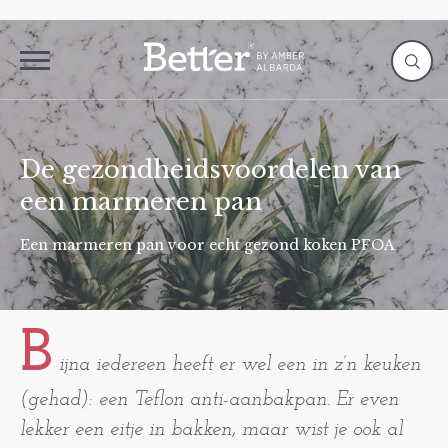
De gezondheidsvoordelen van
een marmeren pan
Een marmeren pan voor echt gezond koken PFOA
B
ijna iedereen heeft er wel een in z’n keuken
(gehad): een Teflon anti-aanbakpan. Er even
lekker een eitje in bakken, maar wist je ook al