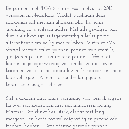
De pannen met PFOA zijn niet voor niets sinds 2015
verboden in Nederland. Omdat je lichaam deze
schadelijke stof niet kan afbreken blijft het soms
jarenlang in je systeem achter. Met alle gevolgen van
dien. Gelukkig zijn er tegenwoordig allerlei prima
alternatieven om veilig mee te koken. Zo zijn er RVS,
oftewel roestvrij stalen pannen, pannen van emaille,
gietijzeren pannen, keramische pannen… Vooral die
laatste zie je tegenwoordig veel omdat ze niet teveel
kosten en veilig in het gebruik zijn. Ik heb ook een hele
lade vol liggen. Alleen… bijzonder lang gaat dit
keramische laagje niet mee.
Stel je daarom mijn blijde verrassing voor toen ik ergens
las over een koekenpan met een marmeren coating.
Marmer! Dat klinkt heel sterk, als dat niet lang
meegaat... En het is nog volledig veilig en gezond ook!
Hebben, hebben…! Deze nieuwe gezonde pannen